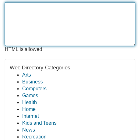
HTML is allowed
Web Directory Categories
Arts
Business
Computers
Games
Health
Home
Internet
Kids and Teens
News
Recreation