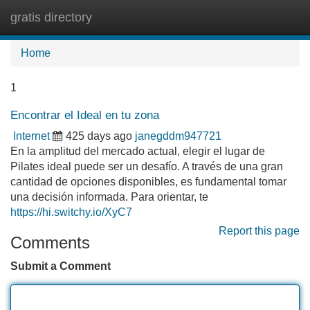
gratis directory
Tog
navi
Home
1
Encontrar el Ideal en tu zona
Internet
425 days ago
janegddm947721
En la amplitud del mercado actual, elegir el lugar de
Pilates ideal puede ser un desafío. A través de una gran
cantidad de opciones disponibles, es fundamental tomar
una decisión informada. Para orientar, te
https://hi.switchy.io/XyC7
Report this page
Comments
Submit a Comment