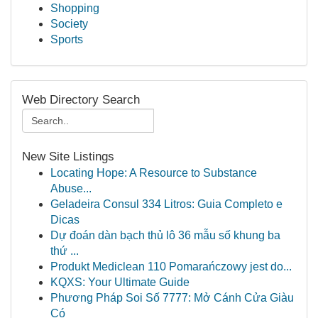
Shopping
Society
Sports
Web Directory Search
New Site Listings
Locating Hope: A Resource to Substance
Abuse...
Geladeira Consul 334 Litros: Guia Completo e
Dicas
Dự đoán dàn bạch thủ lô 36 mẫu số khung ba
thứ ...
Produkt Mediclean 110 Pomarańczowy jest do...
KQXS: Your Ultimate Guide
Phương Pháp Soi Số 7777: Mở Cánh Cửa Giàu
Có