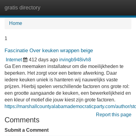
gratis directory
Tog
navi
Home
1
Fascinatie Over keuken wrappen beige
Internet
412 days ago
irvingb948ivh8
Ga Een meemaken installateur om die moeilijkheden te
beperken. Het zorgt voor een betere afwerking. Daar
iedere keuken uniek is hanteren wij nauwelijks vaste
prijzen. Hierbij spelen verschillende factoren ons grote rol:
een grootte aangaande de keuken, een bewerkelijkheid en
een kleur of motief die jouw kiest zijn grote factoren.
https://marshallcountyalabamademocraticparty.com/author/sto
Report this page
Comments
Submit a Comment