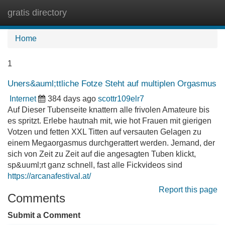
gratis directory
Tog
navi
Home
1
Uners&auml;ttliche Fotze Steht auf multiplen Orgasmus
Internet
384 days ago
scottr109elr7
Auf Dieser Tubenseite knattern alle frivolen Amateure bis
es spritzt. Erlebe hautnah mit, wie hot Frauen mit gierigen
Votzen und fetten XXL Titten auf versauten Gelagen zu
einem Megaorgasmus durchgerattert werden. Jemand, der
sich von Zeit zu Zeit auf die angesagten Tuben klickt,
sp&uuml;rt ganz schnell, fast alle Fickvideos sind
https://arcanafestival.at/
Report this page
Comments
Submit a Comment