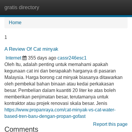
gratis directory
Tog
navi
Home
1
A Review Of Cat minyak
Internet
355 days ago
cassr246esc1
Oleh Itu, adalah penting untuk memahami apakah
kegunaan cat ini dan berapakah harganya di pasaran
Malaysia. Harga borong cat minyak biasanya ditawarkan
oleh pembekal bahan binaan atau kedai perkakasan
besar. Pembelian dalam kuantiti 20 liter ke atas boleh
memberikan penjimatan besar, terutamanya untuk
kontraktor atau projek renovasi skala besar. Jenis
https://www.propanraya.com/cat-minyak-vs-cat-water-
based-tren-baru-dengan-propan-gofast
Report this page
Comments