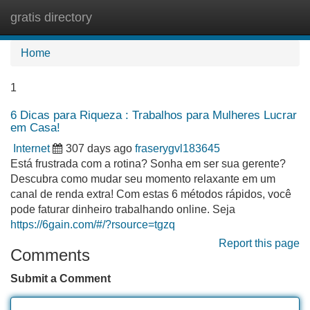
gratis directory
Tog
navi
Home
1
6 Dicas para Riqueza : Trabalhos para Mulheres Lucrar
em Casa!
Internet
307 days ago
fraserygvl183645
Está frustrada com a rotina? Sonha em ser sua gerente?
Descubra como mudar seu momento relaxante em um
canal de renda extra! Com estas 6 métodos rápidos, você
pode faturar dinheiro trabalhando online. Seja
https://6gain.com/#/?rsource=tgzq
Report this page
Comments
Submit a Comment