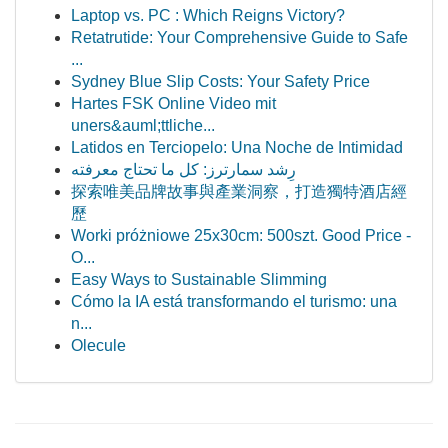
Laptop vs. PC : Which Reigns Victory?
Retatrutide: Your Comprehensive Guide to Safe
...
Sydney Blue Slip Costs: Your Safety Price
Hartes FSK Online Video mit
uners&auml;ttliche...
Latidos en Terciopelo: Una Noche de Intimidad
رِشد سمارترز: كل ما تحتاج معرفته
探索唯美品牌故事與產業洞察，打造獨特酒店經
歷
Worki próżniowe 25x30cm: 500szt. Good Price -
O...
Easy Ways to Sustainable Slimming
Cómo la IA está transformando el turismo: una
n...
Olecule