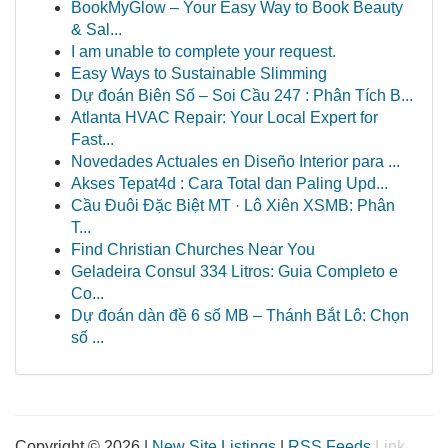
BookMyGlow – Your Easy Way to Book Beauty
& Sal...
I am unable to complete your request.
Easy Ways to Sustainable Slimming
Dự đoán Biên Số – Soi Cầu 247 : Phân Tích B...
Atlanta HVAC Repair: Your Local Expert for
Fast...
Novedades Actuales en Diseño Interior para ...
Akses Tepat4d : Cara Total dan Paling Upd...
Cầu Đuôi Đặc Biệt MT · Lô Xiên XSMB: Phân
T...
Find Christian Churches Near You
Geladeira Consul 334 Litros: Guia Completo e
Co...
Dự đoán dàn đề 6 số MB – Thánh Bắt Lô: Chọn
số ...
Copyright © 2026 |
New Site Listings
|
RSS Feeds
Link