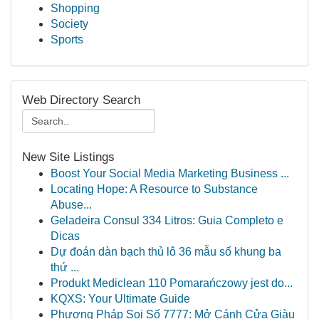
Shopping
Society
Sports
Web Directory Search
New Site Listings
Boost Your Social Media Marketing Business ...
Locating Hope: A Resource to Substance
Abuse...
Geladeira Consul 334 Litros: Guia Completo e
Dicas
Dự đoán dàn bạch thủ lô 36 mẫu số khung ba
thứ ...
Produkt Mediclean 110 Pomarańczowy jest do...
KQXS: Your Ultimate Guide
Phương Pháp Soi Số 7777: Mở Cánh Cửa Giàu