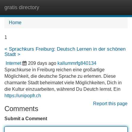
gratis directory
Tog
navi
Home
1
< Sprachkurs Freiburg: Deutsch Lernen in der schönen
Stadt >
Internet
209 days ago
kallummrfg840134
Sprachkurse in Freiburg reichen eine großartige
Möglichkeit, die deutsche Sprache zu erlernen. Diese
charmante Stadt beheimatet viele Möglichkeiten, Dich in
die Kultur einzuarbeiten, während Du Deutch lernst. Ein
https://unipopfr.ch
Report this page
Comments
Submit a Comment