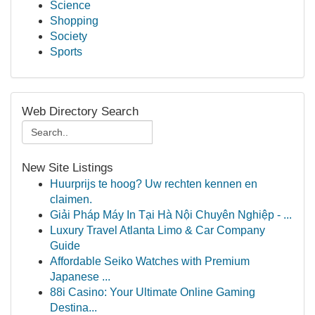
Science
Shopping
Society
Sports
Web Directory Search
New Site Listings
Huurprijs te hoog? Uw rechten kennen en
claimen.
Giải Pháp Máy In Tại Hà Nội Chuyên Nghiệp - ...
Luxury Travel Atlanta Limo & Car Company
Guide
Affordable Seiko Watches with Premium
Japanese ...
88i Casino: Your Ultimate Online Gaming
Destina...