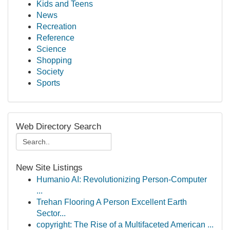
Kids and Teens
News
Recreation
Reference
Science
Shopping
Society
Sports
Web Directory Search
New Site Listings
Humanio AI: Revolutionizing Person-Computer
...
Trehan Flooring A Person Excellent Earth
Sector...
copyright: The Rise of a Multifaceted American ...