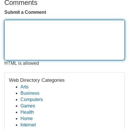
Comments
Submit a Comment
HTML is allowed
Web Directory Categories
Arts
Business
Computers
Games
Health
Home
Internet