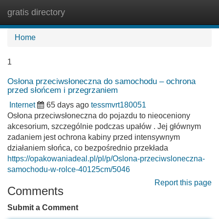
gratis directory
Tog
navi
Home
1
Osłona przeciwsłoneczna do samochodu – ochrona
przed słońcem i przegrzaniem
Internet
65 days ago
tessmvrt180051
Osłona przeciwsłoneczna do pojazdu to nieoceniony
akcesorium, szczególnie podczas upałów . Jej głównym
zadaniem jest ochrona kabiny przed intensywnym
działaniem słońca, co bezpośrednio przekłada
https://opakowaniadeal.pl/pl/p/Oslona-przeciwsloneczna-
samochodu-w-rolce-40125cm/5046
Report this page
Comments
Submit a Comment