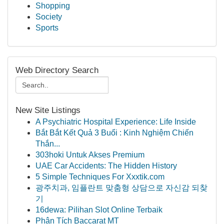
Shopping
Society
Sports
Web Directory Search
New Site Listings
A Psychiatric Hospital Experience: Life Inside
Bắt Bắt Kết Quả 3 Buổi : Kinh Nghiệm Chiến
Thắn...
303hoki Untuk Akses Premium
UAE Car Accidents: The Hidden History
5 Simple Techniques For Xxxtik.com
광주치과, 임플란트 맞춤형 상담으로 자신감 되찾
기
16dewa: Pilihan Slot Online Terbaik
Phân Tích Baccarat MT