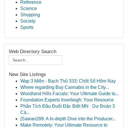
Reference
Science
Shopping
Society
Sports
Web Directory Search
New Site Listings
Wap 3 Miền - Bạch Thủ 333: Chốt Số Hôm Nay
Where regarding Buy Cannabis in the City...
Woodland Hills Facials: Your Ultimate Guide to...
Foundation Experts Inverleigh: Your Resource
Phân Tích Đầu Đuôi Đặc Biệt MN · Dự Đoán 3
Cà...
{Sawan289: A In-depth Dive into the Producer...
Make Remotely: Your Ultimate Resource to