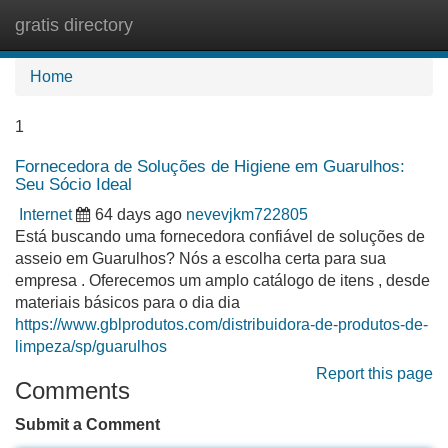
gratis directory
Tog
navi
Home
1
Fornecedora de Soluções de Higiene em Guarulhos:
Seu Sócio Ideal
Internet
64 days ago
nevevjkm722805
Está buscando uma fornecedora confiável de soluções de
asseio em Guarulhos? Nós a escolha certa para sua
empresa . Oferecemos um amplo catálogo de itens , desde
materiais básicos para o dia dia
https://www.gblprodutos.com/distribuidora-de-produtos-de-
limpeza/sp/guarulhos
Report this page
Comments
Submit a Comment