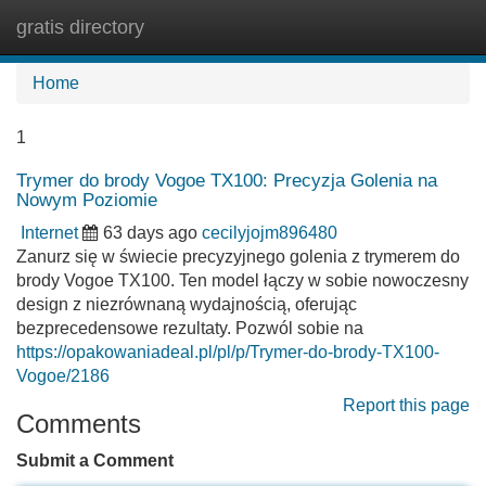
gratis directory
Tog
navi
Home
1
Trymer do brody Vogoe TX100: Precyzja Golenia na
Nowym Poziomie
Internet
63 days ago
cecilyjojm896480
Zanurz się w świecie precyzyjnego golenia z trymerem do
brody Vogoe TX100. Ten model łączy w sobie nowoczesny
design z niezrównaną wydajnością, oferując
bezprecedensowe rezultaty. Pozwól sobie na
https://opakowaniadeal.pl/pl/p/Trymer-do-brody-TX100-
Vogoe/2186
Report this page
Comments
Submit a Comment