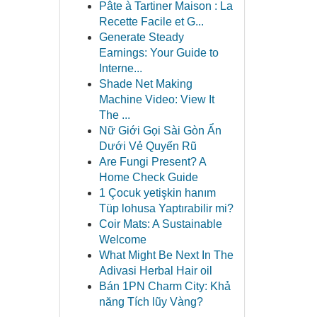
Pâte à Tartiner Maison : La
Recette Facile et G...
Generate Steady
Earnings: Your Guide to
Interne...
Shade Net Making
Machine Video: View It
The ...
Nữ Giới Gọi Sài Gòn Ẩn
Dưới Vẻ Quyến Rũ
Are Fungi Present? A
Home Check Guide
1 Çocuk yetişkin hanım
Tüp lohusa Yaptırabilir mi?
Coir Mats: A Sustainable
Welcome
What Might Be Next In The
Adivasi Herbal Hair oil
Bán 1PN Charm City: Khả
năng Tích lũy Vàng?