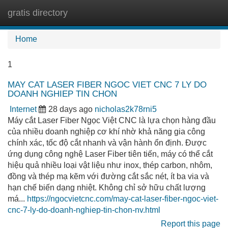
gratis directory
Tog
navi
Home
1
MAY CAT LASER FIBER NGOC VIET CNC 7 LY DO
DOANH NGHIEP TIN CHON
Internet
28 days ago
nicholas2k78rni5
Máy cắt Laser Fiber Ngọc Việt CNC là lựa chọn hàng đầu
của nhiều doanh nghiệp cơ khí nhờ khả năng gia công
chính xác, tốc độ cắt nhanh và vận hành ổn định. Được
ứng dụng công nghệ Laser Fiber tiên tiến, máy có thể cắt
hiệu quả nhiều loại vật liệu như inox, thép carbon, nhôm,
đồng và thép mạ kẽm với đường cắt sắc nét, ít ba via và
hạn chế biến dạng nhiệt. Không chỉ sở hữu chất lượng
má...
https://ngocvietcnc.com/may-cat-laser-fiber-ngoc-viet-
cnc-7-ly-do-doanh-nghiep-tin-chon-nv.html
Report this page